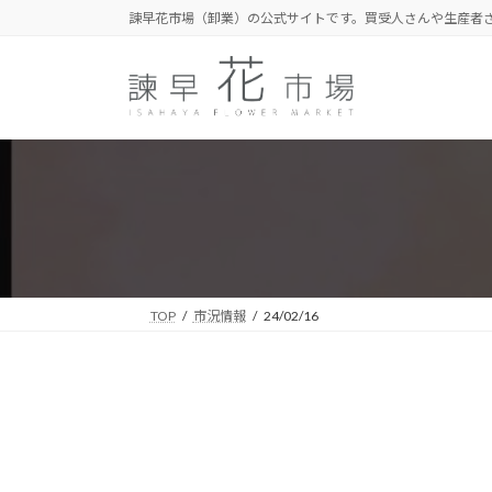
コ
ナ
諫早花市場（卸業）の公式サイトです。買受人さんや生産者
ン
ビ
テ
ゲ
ン
ー
ツ
シ
へ
ョ
ス
ン
キ
に
ッ
移
プ
動
TOP
市況情報
24/02/16