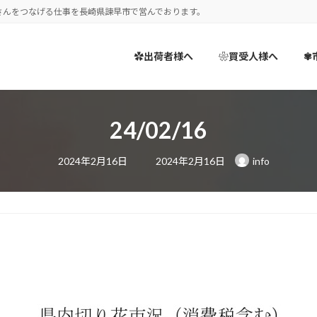
さんをつなげる仕事を長崎県諫早市で営んでおります。
✿出荷者様へ
❀買受人様へ
✾
24/02/16
最
2024年2月16日
2024年2月16日
info
終
更
新
日
時
: