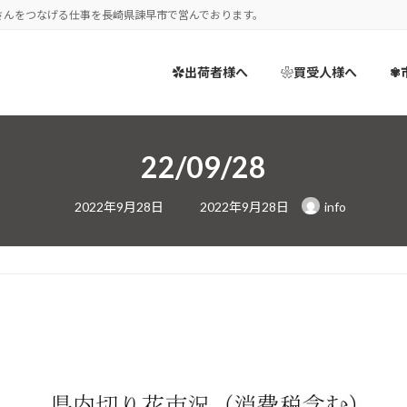
さんをつなげる仕事を長崎県諫早市で営んでおります。
✿出荷者様へ
❀買受人様へ
✾
22/09/28
最
2022年9月28日
2022年9月28日
info
終
更
新
日
時
: