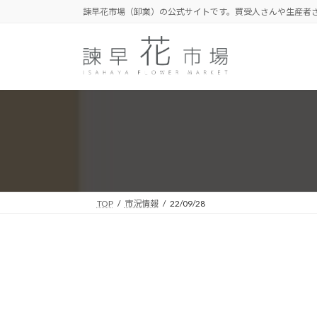
コ
ナ
諫早花市場（卸業）の公式サイトです。買受人さんや生産者
ン
ビ
テ
ゲ
ン
ー
ツ
シ
へ
ョ
ス
ン
キ
に
ッ
移
プ
動
TOP
市況情報
22/09/28