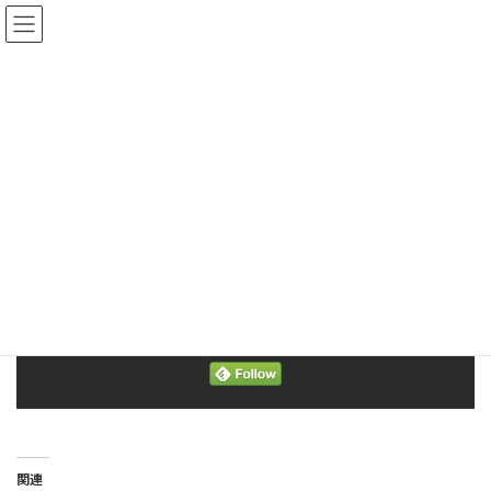
コ
ナ
ン
ビ
テ
ゲ
ン
ー
ツ
シ
2022年お盆前後開市のご案内
へ
ョ
ス
ン
最
キ
に
2022年8月7日
2022年8月7日
info
終
ッ
移
更
新
プ
動
日
時
TOP
おしらせ
2022年お盆前後開市のご案内
:
2022お盆開市のお知らせ
ダウンロード
＼ 最新情報をチェック ／
関連