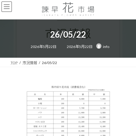
コ
ナ
ン
ビ
テ
ゲ
ン
ー
ツ
シ
26/05/22
へ
ョ
ス
ン
最
キ
に
2026年5月22日
2026年5月22日
info
終
ッ
移
更
新
プ
動
日
時
TOP
市況情報
26/05/22
: