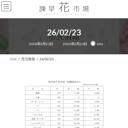
コ
ナ
ン
ビ
テ
ゲ
ン
ー
ツ
シ
26/02/23
へ
ョ
ス
ン
最
キ
に
2026年2月23日
2026年2月23日
info
終
ッ
移
更
新
プ
動
日
時
TOP
市況情報
26/02/23
: