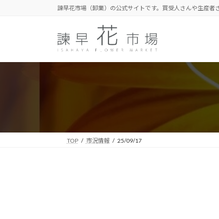
コ
ナ
諫早花市場（卸業）の公式サイトです。買受人さんや生産者
ン
ビ
テ
ゲ
ン
ー
ツ
シ
へ
ョ
ス
ン
キ
に
ッ
移
プ
動
TOP
市況情報
25/09/17