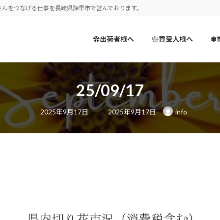
さんをつなげる仕事を長崎県諫早市で営んでおります。
✿出荷者様へ
❀買受人様へ
✾
25/09/17
最
2025年9月17日
2025年9月17日
info
終
更
新
日
時
: