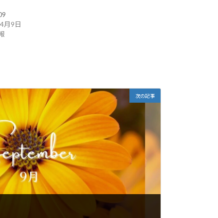
09
年4月9日
報
次の記事