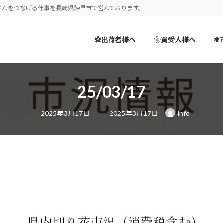
さんをつなげる仕事を長崎県諫早市で営んでおります。
✿出荷者様へ
❀買受人様へ
✾
25/03/17
最
2025年3月17日
2025年3月17日
info
終
更
新
日
時
: