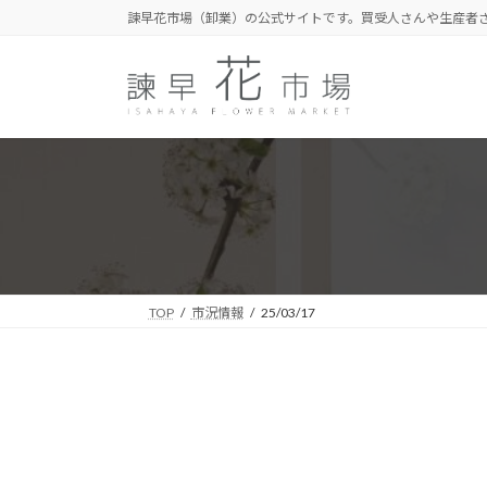
コ
ナ
諫早花市場（卸業）の公式サイトです。買受人さんや生産者
ン
ビ
テ
ゲ
ン
ー
ツ
シ
へ
ョ
ス
ン
キ
に
ッ
移
プ
動
TOP
市況情報
25/03/17