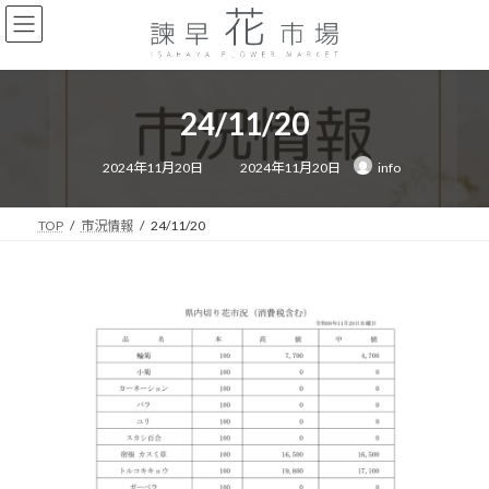
コ
ナ
ン
ビ
テ
ゲ
ン
ー
ツ
シ
24/11/20
へ
ョ
ス
ン
最
キ
に
2024年11月20日
2024年11月20日
info
終
ッ
移
更
新
プ
動
日
時
TOP
市況情報
24/11/20
: