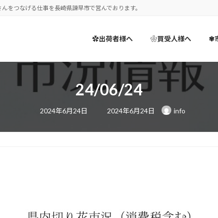
さんをつなげる仕事を長崎県諫早市で営んでおります。
✿出荷者様へ
❀買受人様へ
✾
24/06/24
最
2024年6月24日
2024年6月24日
info
終
更
新
日
時
: