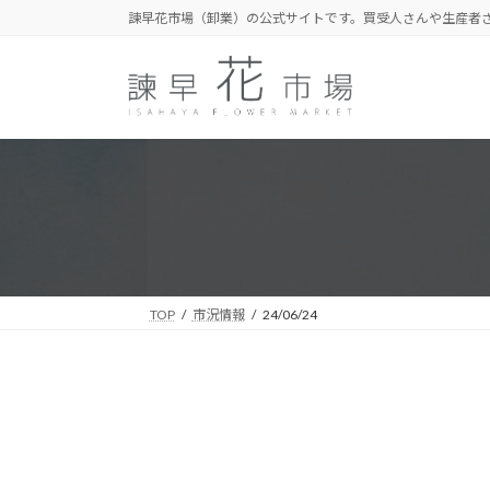
コ
ナ
諫早花市場（卸業）の公式サイトです。買受人さんや生産者
ン
ビ
テ
ゲ
ン
ー
ツ
シ
へ
ョ
ス
ン
キ
に
ッ
移
プ
動
TOP
市況情報
24/06/24