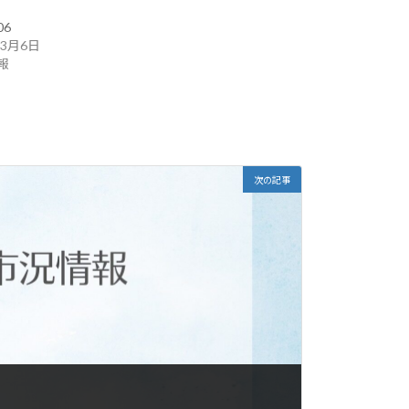
06
年3月6日
報
次の記事